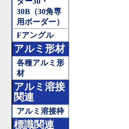
ダー30・
30B（30角専
用ボーダー）
Fアングル
アルミ形材
各種アルミ形
材
アルミ溶接
関連
アルミ溶接枠
標識関連