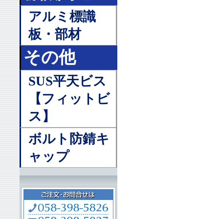
アルミ標識
板・部材
その他
SUS平天ビス
【フィットビ
ス】
ボルト防錆キ
ャップ