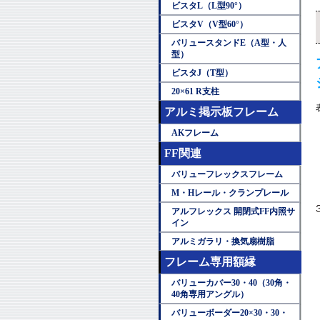
ビスタL（L型90°）
ビスタV（V型60°）
バリュースタンドE（A型・人
型）
ビスタJ（T型）
20×61 R支柱
アルミ掲示板フレーム
AKフレーム
FF関連
バリューフレックスフレーム
M・Hレール・クランプレール
アルフレックス 開閉式FF内照サ
イン
アルミガラリ・換気扇樹脂
フレーム専用額縁
バリューカバー30・40（30角・
40角専用アングル）
バリューボーダー20×30・30・