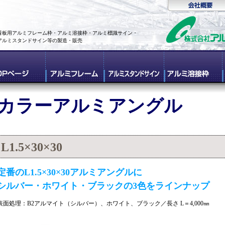
看板用アルミフレーム枠・アルミ溶接枠・アルミ標識サイン・
アルミスタンドサイン等の製造・販売
カラーアルミアングル
L1.5×30×30
定番のL1.5×30×30アルミアングルに
シルバー・ホワイト・ブラックの3色をラインナップ
表面処理：B2アルマイト（シルバー）、ホワイト、ブラック／長さ L＝4,000㎜