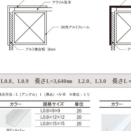
L0.8、L0.9 長さL=3,640㎜ L2.0、L3.0 長さL＝
表示方法：L（アングル）ｔ（厚み）×A×B ※単位：ミリ