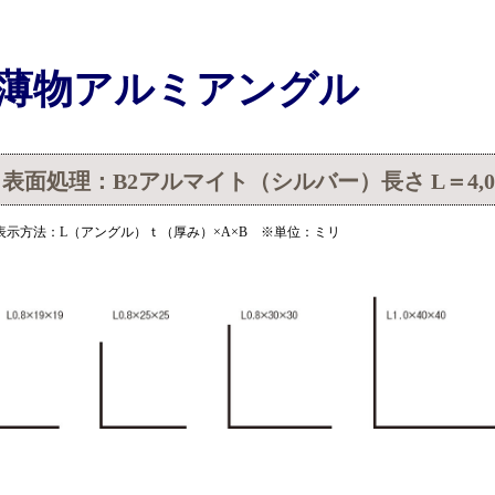
薄物アルミアングル
表面処理：B2アルマイト（シルバー）長さ L＝4,0
表示方法：L（アングル）ｔ（厚み）×A×B ※単位：ミリ