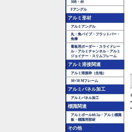
30B・40
Fアングル
アルミ形材
アルミアングル
丸・角パイプ・フラットバー・
角棒
看板用ボーダー・スライドレー
ル・アルミチャンネル・アルミ
ジョイナー・スリムフレーム
アルミ溶接関連
アルミ溶接枠（生地）
30×50 Mフレーム
アルミパネル加工
アルミパネル加工
標識関連
アルミポール60.5φ・アルミ標識
板・標識用部材
その他