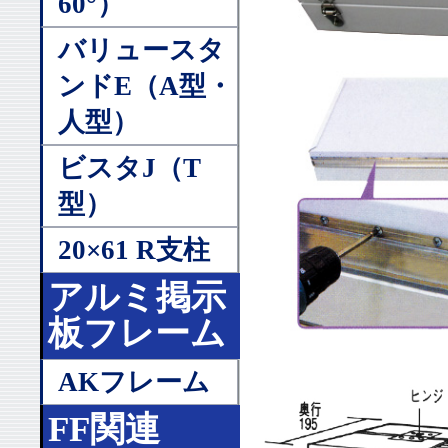
60°）
バリュースタ
ンドE（A型・
人型）
ビスタJ（T
型）
20×61 R支柱
アルミ掲示
板フレーム
AKフレーム
FF関連