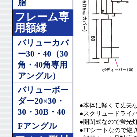
脂
フレーム専
用額縁
バリューカバ
ー30・40（30
角・40角専用
アングル）
バリューボー
ダー20×30・
●本体に軽くて丈夫
30・30B・40
●スクリュードライ
●開閉式なので蛍光
Fアングル
●FFシートなので