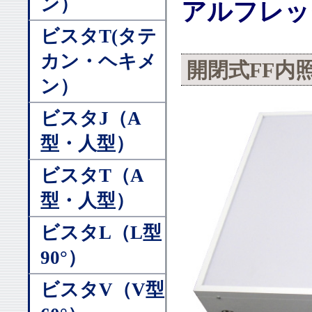
ン）
アルフレッ
ビスタT(タテ
カン・ヘキメ
開閉式FF内
ン）
ビスタJ（A
型・人型）
ビスタT（A
型・人型）
ビスタL（L型
90°）
ビスタV（V型