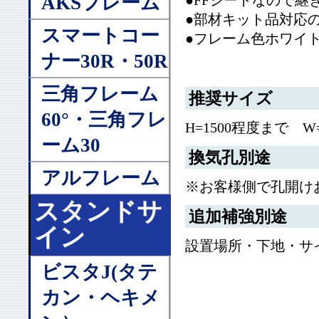
AKSフレーム
●FFシートなので
●部材キット品対応
スマートコー
●フレーム色ホワイ
ナー30R・50R
三角フレーム
推奨サイズ
60°・三角フレ
H=1500程度まで W
ーム30
換気孔別途
アルフレーム
※お客様側で孔開けお
スタンドサ
追加補強別途
イン
設置場所・下地・サ
ビスタJ(タテ
カン・ヘキメ