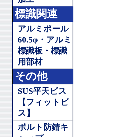
標識関連
アルミポール
60.5φ・アルミ
標識板・標識
用部材
その他
SUS平天ビス
【フィットビ
ス】
ボルト防錆キ