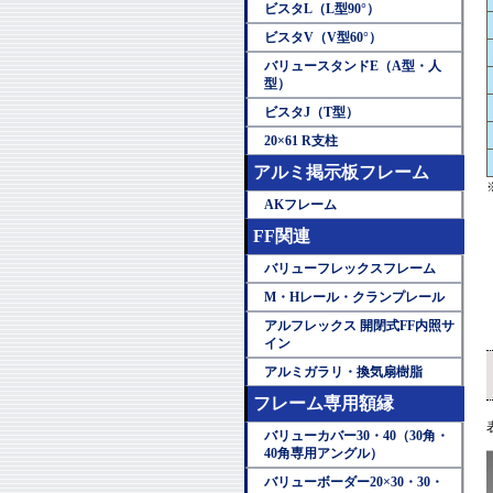
ビスタL（L型90°）
ビスタV（V型60°）
バリュースタンドE（A型・人
型）
ビスタJ（T型）
20×61 R支柱
アルミ掲示板フレーム
AKフレーム
FF関連
バリューフレックスフレーム
M・Hレール・クランプレール
アルフレックス 開閉式FF内照サ
イン
アルミガラリ・換気扇樹脂
フレーム専用額縁
バリューカバー30・40（30角・
40角専用アングル）
バリューボーダー20×30・30・