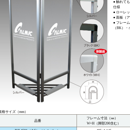
● 触れて
仕様
● ローレ
● 面板（
● フレー
（BK）・
規格サイズ（mm）
フレーム寸法（㎜）
品番
W×H（脚部200含む）