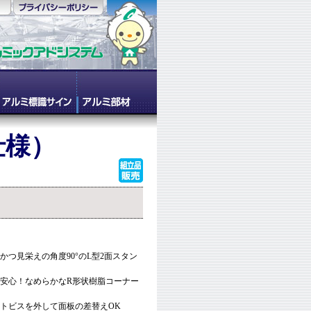
仕様）
ルかつ見栄えの角度90°のL型2面スタン
も安心！なめらかなR形状樹脂コーナー
ットビスを外して面板の差替えOK