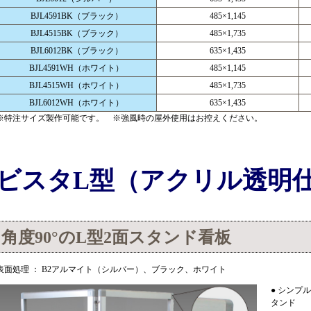
BJL4591BK（ブラック）
485×1,145
BJL4515BK（ブラック）
485×1,735
BJL6012BK（ブラック）
635×1,435
BJL4591WH（ホワイト）
485×1,145
BJL4515WH（ホワイト）
485×1,735
BJL6012WH（ホワイト）
635×1,435
※特注サイズ製作可能です。 ※強風時の屋外使用はお控えください。
ビスタL型（アクリル透明
角度90°のL型2面スタンド看板
表面処理 ： B2アルマイト（シルバー）、ブラック、ホワイト
● シンプ
タンド