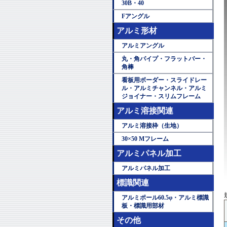
30B・40
Fアングル
アルミ形材
アルミアングル
丸・角パイプ・フラットバー・
角棒
看板用ボーダー・スライドレー
ル・アルミチャンネル・アルミ
ジョイナー・スリムフレーム
アルミ溶接関連
アルミ溶接枠（生地）
30×50 Mフレーム
アルミパネル加工
アルミパネル加工
標識関連
アルミポール60.5φ・アルミ標識
板・標識用部材
その他