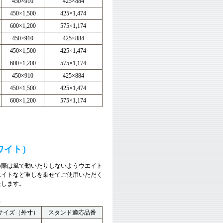
450×910
425×884
450×1,500
425×1,474
600×1,200
575×1,174
450×910
425×884
450×1,500
425×1,474
600×1,200
575×1,174
450×910
425×884
450×1,500
425×1,474
600×1,200
575×1,174
ワイト）
の際は風で動いたりしないようウエイト
エイトなど重しを乗せてご使用いただく
たします。
）
サイズ（外寸）
スタンド適応品番