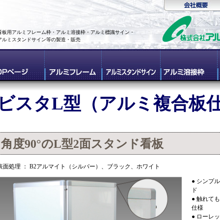
看板用アルミフレーム枠・アルミ溶接枠・アルミ標識サイン・
アルミスタンドサイン等の製造・販売
ビスタL型（アルミ複合板
角度90°のL型2面スタンド看板
表面処理 ： B2アルマイト（シルバー）、ブラック、ホワイト
● シンプ
ド
● 触れて
仕様
● ローレ