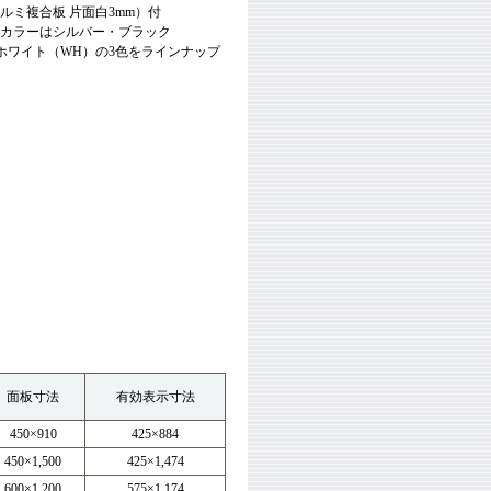
アルミ複合板 片面白3mm）付
ムカラーはシルバー・ブラック
ホワイト（WH）の3色をラインナップ
面板寸法
有効表示寸法
450×910
425×884
450×1,500
425×1,474
600×1,200
575×1,174