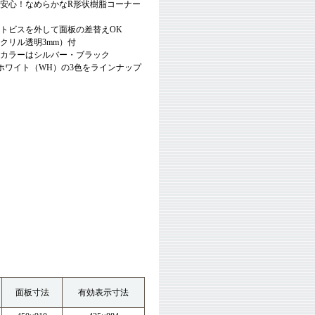
も安心！なめらかなR形状樹脂コーナー
ットビスを外して面板の差替えOK
アクリル透明3mm）付
ムカラーはシルバー・ブラック
ホワイト（WH）の3色をラインナップ
面板寸法
有効表示寸法