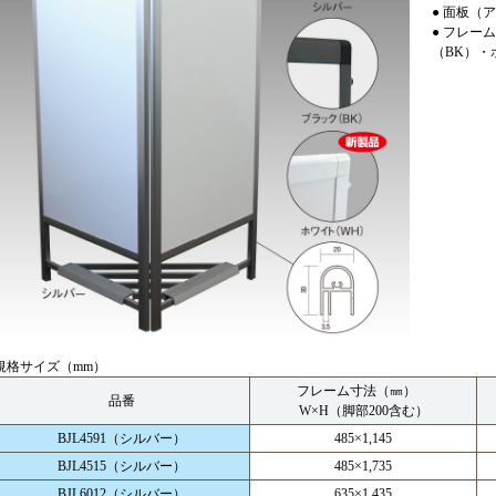
● 面板（
● フレー
（BK）・
規格サイズ（mm）
フレーム寸法（㎜）
品番
W×H（脚部200含む）
BJL4591（シルバー）
485×1,145
BJL4515（シルバー）
485×1,735
BJL6012（シルバー）
635×1,435