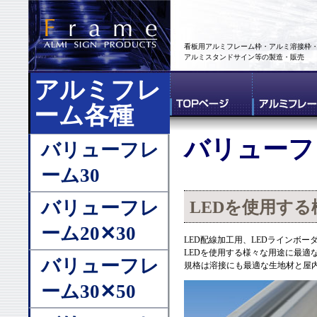
看板用アルミフレーム枠・アルミ溶接枠
アルミスタンドサイン等の製造・販売
アルミフレ
ーム各種
バリューフ
バリューフレ
ーム30
バリューフレ
LEDを使用す
ーム20✕30
LED配線加工用、LEDラインボー
LEDを使用する様々な用途に最適
バリューフレ
規格は溶接にも最適な生地材と屋
ーム30✕50