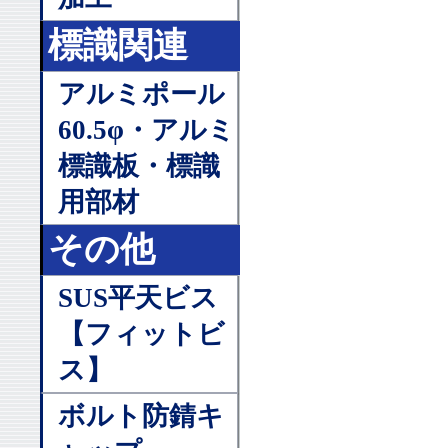
標識関連
アルミポール
60.5φ・アルミ
標識板・標識
用部材
その他
SUS平天ビス
【フィットビ
ス】
ボルト防錆キ