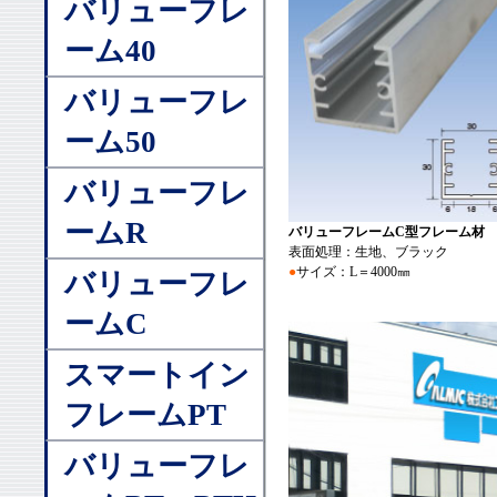
バリューフレ
ーム40
バリューフレ
ーム50
バリューフレ
ームR
バリューフレームC型フレーム材
表面処理：生地、ブラック
●
サイズ：L＝4000㎜
バリューフレ
ームC
スマートイン
フレームPT
バリューフレ