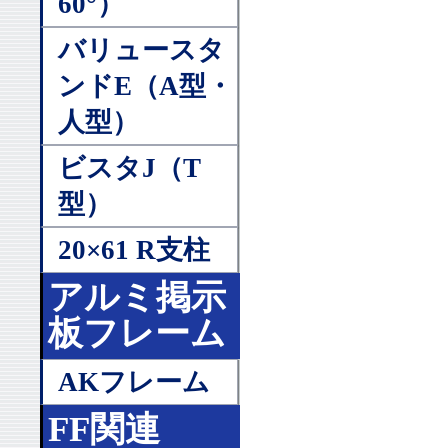
60°）
バリュースタ
ンドE（A型・
人型）
ビスタJ（T
型）
20×61 R支柱
アルミ掲示
板フレーム
AKフレーム
FF関連