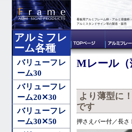
看板用アルミフレーム枠・アルミ溶接枠
アルミスタンドサイン等の製造・販売
アルミフレ
ーム各種
Mレール（
バリューフレ
ーム30
バリューフレ
より薄型に！
ーム20✕30
です
バリューフレ
ーム30✕50
押さえバー付／長さ L＝