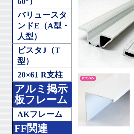
60°）
バリュースタ
ンドE（A型・
人型）
ビスタJ（T
型）
20×61 R支柱
アルミ掲示
板フレーム
AKフレーム
FF関連