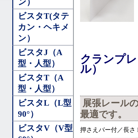
ン）
ビスタT(タテ
カン・ヘキメ
ン）
ビスタJ（A
クランプレ
型・人型）
ル）
ビスタT（A
型・人型）
展張レールの
ビスタL（L型
最適です。
90°）
ビスタV（V型
押さえバー付／長さ L＝