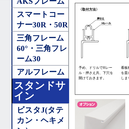
AKSフレーム
〈取付方法〉
スマートコー
ナー30R・50R
三角フレーム
60°・三角フレ
ーム30
予め、ドリルでHレー
看板
アルフレーム
ル・押さえ共、下穴を
を皿
開けておきます。
しま
スタンドサ
イン
ビスタJ(タテ
カン・ヘキメ