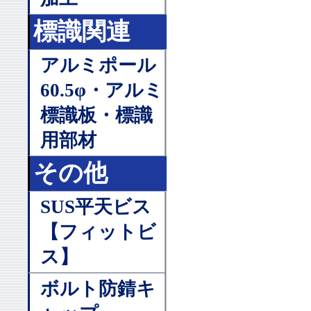
標識関連
アルミポール
60.5φ・アルミ
標識板・標識
用部材
その他
SUS平天ビス
【フィットビ
ス】
ボルト防錆キ