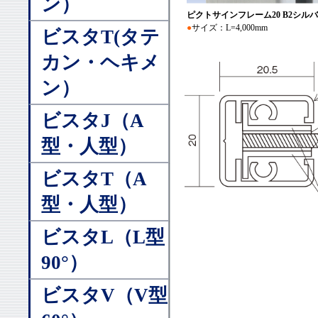
ン）
ピクトサインフレーム20 B2シル
●
サイズ：L=4,000mm
ビスタT(タテ
カン・ヘキメ
ン）
ビスタJ（A
型・人型）
ビスタT（A
型・人型）
ビスタL（L型
90°）
ビスタV（V型