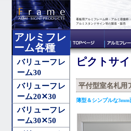
看板用アルミフレーム枠・アルミ溶接枠
アルミスタンドサイン等の製造・販売
アルミフレ
ーム各種
ピクトサイ
バリューフレ
ーム30
バリューフレ
平付型室名札用
ーム20✕30
薄型＆シンプルな3mm
バリューフレ
ーム30✕50