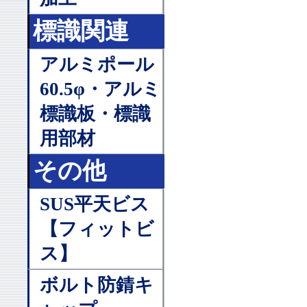
標識関連
アルミポール
60.5φ・アルミ
標識板・標識
用部材
その他
SUS平天ビス
【フィットビ
ス】
ボルト防錆キ