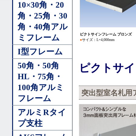
10×30角・20
角・25角・30
角・40角アル
ピクトサインフレーム ブロンズ
ミフレーム
●
サイズ：L=4,000mm
I型フレーム
50角・50角
ピクトサイ
HL・75角・
100角アルミ
突出型室名札用
フレーム
アルミRタイ
プ支柱