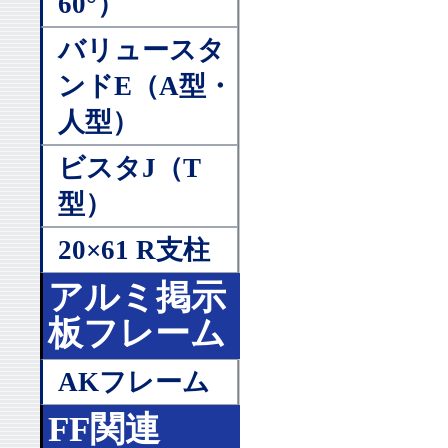
60°）
バリュースタ
ンドE（A型・
人型）
ビスタJ（T
型）
20×61 R支柱
アルミ掲示
板フレーム
AKフレーム
FF関連