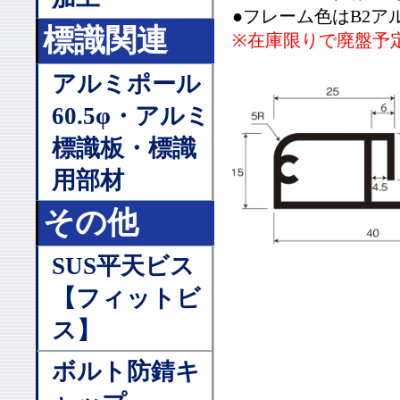
●フレーム色はB2
標識関連
※在庫限りで廃盤予
アルミポール
60.5φ・アルミ
標識板・標識
用部材
その他
SUS平天ビス
【フィットビ
ス】
ボルト防錆キ