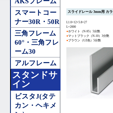
AKSフレーム
スマートコー
スライドレール 3mm用 カ
ナー30R・50R
L1.0×12×5.8×27
L=2000
●
ホワイト（N-95）5分艶
三角フレーム
●
マットブラック（N-10）3分艶
●
ブラウン（UZ色）5分艶
60°・三角フレ
ーム30
アルフレーム
スタンドサ
イン
ビスタJ(タテ
カン・ヘキメ