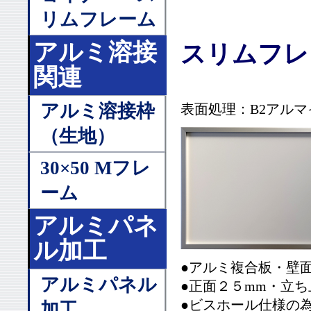
リムフレーム
アルミ溶接
スリムフレ
関連
アルミ溶接枠
表面処理：B2アルマイ
（生地）
30×50 Mフレ
ーム
アルミパネ
ル加工
●アルミ複合板・壁
アルミパネル
●正面２５mm・立ち
●ビスホール仕様の
加工