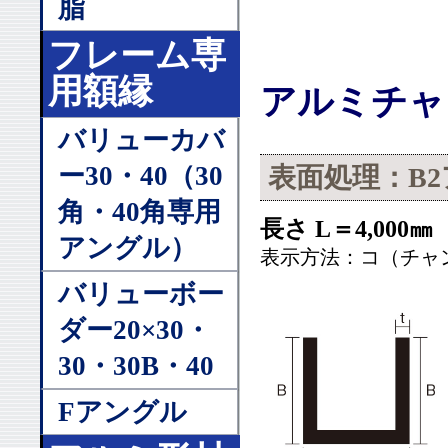
脂
フレーム専
用額縁
アルミチャ
バリューカバ
ー30・40（30
表面処理：B
角・40角専用
長さ L＝4,000㎜
アングル）
表示方法：コ（チャ
バリューボー
ダー20×30・
30・30B・40
Fアングル