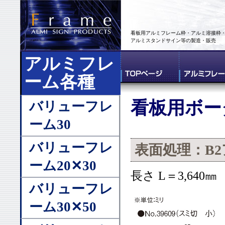
看板用アルミフレーム枠・アルミ溶接枠
アルミスタンドサイン等の製造・販売
アルミフレ
ーム各種
看板用ボー
バリューフレ
ーム30
バリューフレ
表面処理：B
ーム20✕30
長さ L＝3,640㎜
バリューフレ
ーム30✕50