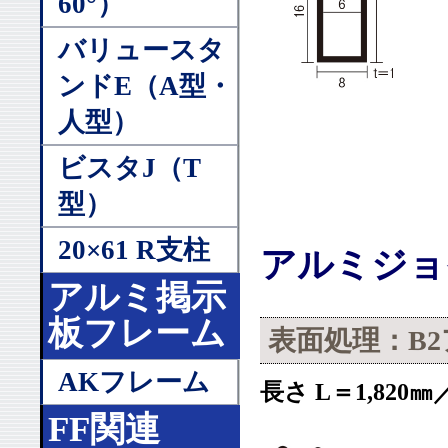
60°）
バリュースタ
ンドE（A型・
人型）
ビスタJ（T
型）
20×61 R支柱
アルミジョ
アルミ掲示
板フレーム
表面処理：B
AKフレーム
長さ L＝1,820㎜
FF関連