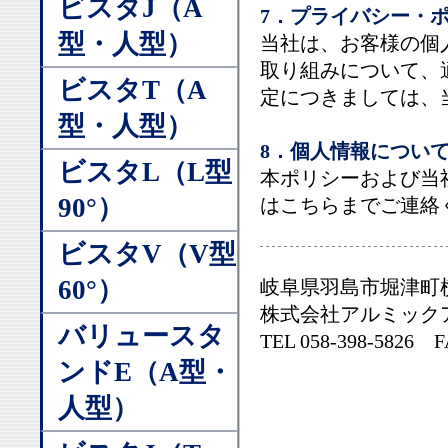
ビスタJ（A
7．プライバシー・
型・人型）
当社は、お客様の個
取り組みについて、
ビスタT（A
定につきましては、
型・人型）
8．個人情報につい
ビスタL（L型
本ポリシーおよび当
90°）
はこちらまでご連絡
ビスタV（V型
60°）
岐阜県羽島市堀津町横
株式会社アルミック
バリュースタ
TEL 058-398-5826 F
ンドE（A型・
人型）