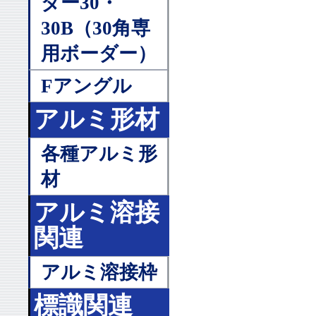
ダー30・
30B（30角専
用ボーダー）
Fアングル
アルミ形材
各種アルミ形
材
アルミ溶接
関連
アルミ溶接枠
標識関連