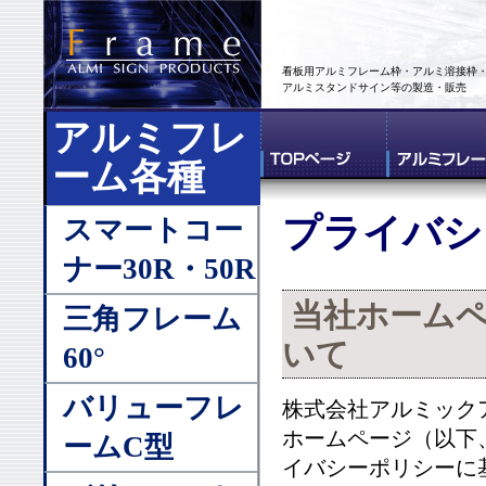
看板用アルミフレーム枠・アルミ溶接枠
アルミスタンドサイン等の製造・販売
アルミフレ
ーム各種
プライバシ
スマートコー
ナー30R・50R
当社ホーム
三角フレーム
いて
60°
バリューフレ
株式会社アルミック
ホームページ（以下
ームC型
イバシーポリシーに