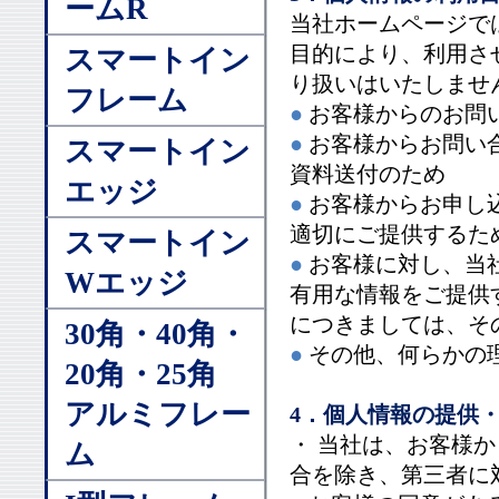
ームR
当社ホームページで
目的により、利用さ
スマートイン
り扱いはいたしませ
フレーム
●
お客様からのお問
●
お客様からお問い
スマートイン
資料送付のため
エッジ
●
お客様からお申し
適切にご提供するた
スマートイン
●
お客様に対し、当
Wエッジ
有用な情報をご提供
につきましては、そ
30角・40角・
●
その他、何らかの
20角・25角
アルミフレー
4．個人情報の提供
・ 当社は、お客様
ム
合を除き、第三者に