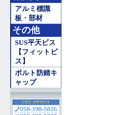
アルミ標識
板・部材
その他
SUS平天ビス
【フィットビ
ス】
ボルト防錆キ
ャップ