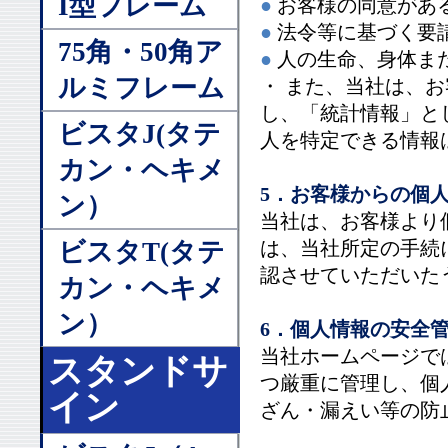
I型フレーム
●
お客様の同意があ
●
法令等に基づく要
75角・50角ア
●
人の生命、身体ま
ルミフレーム
・ また、当社は、
し、「統計情報」と
ビスタJ(タテ
人を特定できる情報
カン・ヘキメ
5．お客様からの個
ン）
当社は、お客様より
ビスタT(タテ
は、当社所定の手続
認させていただいた
カン・ヘキメ
ン）
6．個人情報の安全
当社ホームページで
スタンドサ
つ厳重に管理し、個
イン
ざん・漏えい等の防