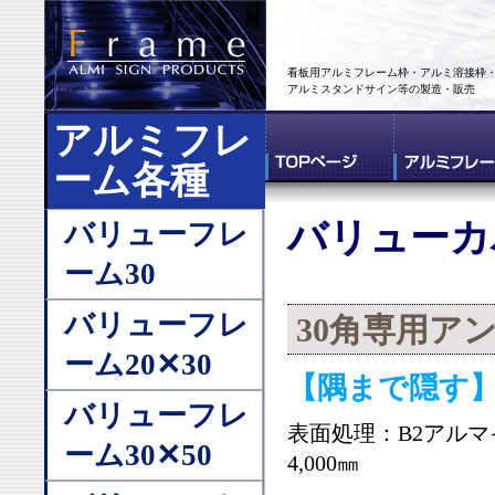
看板用アルミフレーム枠・アルミ溶接枠
アルミスタンドサイン等の製造・販売
アルミフレ
ーム各種
バリューカ
バリューフレ
ーム30
バリューフレ
30角専用ア
ーム20✕30
【隅まで隠す】
バリューフレ
表面処理：B2アル
ーム30✕50
4,000㎜