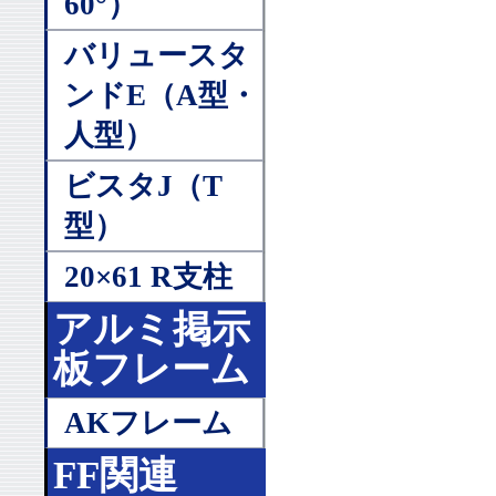
60°）
バリュースタ
ンドE（A型・
人型）
ビスタJ（T
型）
20×61 R支柱
アルミ掲示
板フレーム
AKフレーム
FF関連