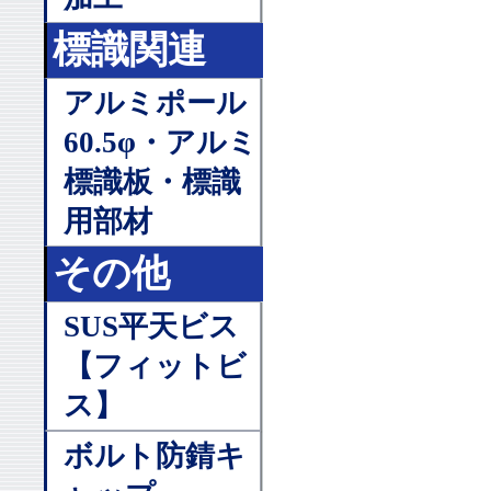
標識関連
アルミポール
60.5φ・アルミ
標識板・標識
用部材
その他
SUS平天ビス
【フィットビ
ス】
ボルト防錆キ