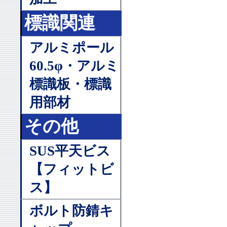
標識関連
アルミポール
60.5φ・アルミ
標識板・標識
用部材
その他
SUS平天ビス
【フィットビ
ス】
ボルト防錆キ