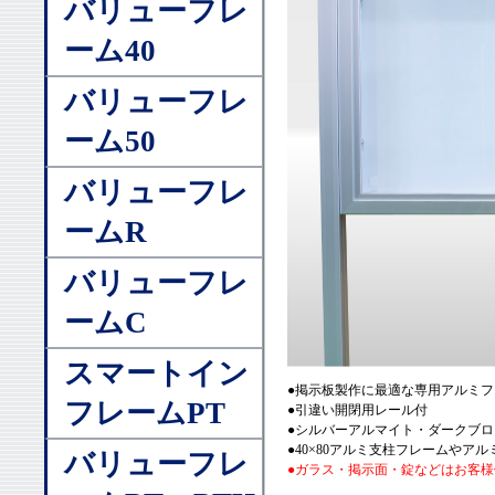
バリューフレ
ーム40
バリューフレ
ーム50
バリューフレ
ームR
バリューフレ
ームC
スマートイン
●掲示板製作に最適な専用アルミフ
フレームPT
●引違い開閉用レール付
●シルバーアルマイト・ダークブロ
●40×80アルミ支柱フレームや
バリューフレ
●ガラス・掲示面・錠などはお客