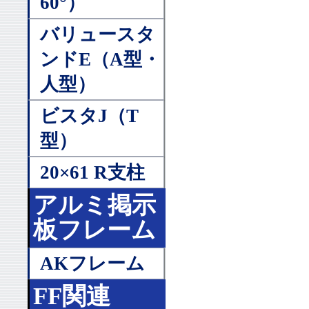
60°）
バリュースタ
ンドE（A型・
人型）
ビスタJ（T
型）
20×61 R支柱
アルミ掲示
板フレーム
AKフレーム
FF関連